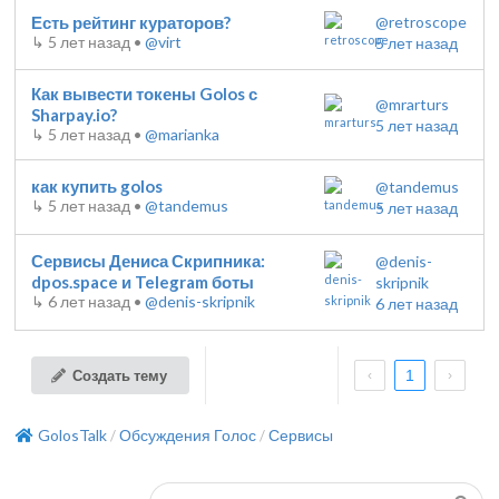
Есть рейтинг кураторов?
@retroscope
↳
5 лет назад
•
@virt
5 лет назад
Как вывести токены Golos с
@mrarturs
Sharpay.io?
5 лет назад
↳
5 лет назад
•
@marianka
как купить golos
@tandemus
↳
5 лет назад
•
@tandemus
5 лет назад
Сервисы Дениса Скрипника:
@denis-
dpos.space и Telegram боты
skripnik
↳
6 лет назад
•
@denis-skripnik
6 лет назад
Создать тему
1
GolosTalk
Обсуждения Голос
Сервисы
/
/