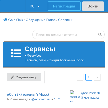
RU
Регистрация
Войти
GolosTalk
Обсуждения Голос
Сервисы
/
/
Сервисы
•
/f/
services
Сервисы, боты, игры для блокчейна Голос
Создать тему
1
@ecurrex-ru
eCurrEx (токены YMxxx)
5 лет назад
↳
6 лет назад
•
@ecurrex-ru
•
1
2