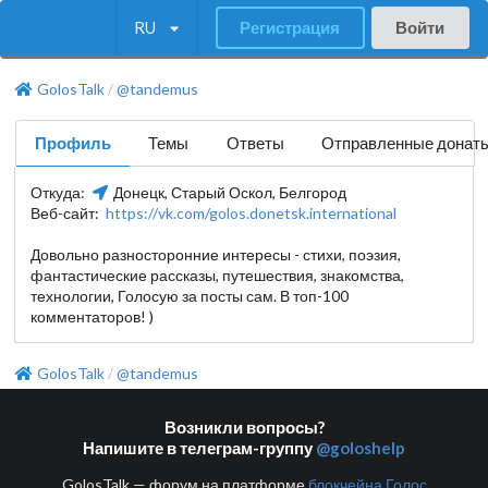
RU
Регистрация
Войти
GolosTalk
@tandemus
/
Профиль
Темы
Ответы
Отправленные донат
Откуда:
Донецк, Старый Оскол, Белгород
Веб-сайт:
https://vk.com/golos.donetsk.international
Довольно разносторонние интересы - стихи, поэзия,
фантастические рассказы, путешествия, знакомства,
технологии, Голосую за посты сам. В топ-100
комментаторов! )
GolosTalk
@tandemus
/
Возникли вопросы?
Напишите в телеграм-группу
@goloshelp
GolosTalk — форум на платформе
блокчейна Голос