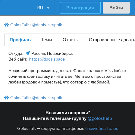
RU
Регистрация
Войти
GolosTalk
@denis-skripnik
/
Профиль
Темы
Ответы
Отправленные донат
Откуда:
Россия, Новосибирск
Веб-сайт:
https://dpos.space
Незрячий программист. делегат. Фанат Голоса и Viz. Люблю
сочинять фантастику и читать её. Мечтаю о пространстве
любви (родовом поместье), что сотворю с любимой.
GolosTalk
@denis-skripnik
/
Возникли вопросы?
Напишите в телеграм-группу
@goloshelp
GolosTalk — форум на платформе
блокчейна Голос