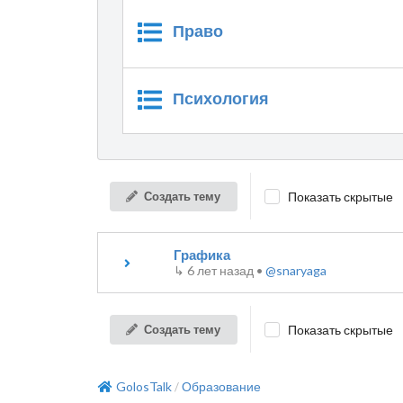
Право
Психология
Создать тему
Показать скрытые
Графика
↳
6 лет назад
•
@snaryaga
Создать тему
Показать скрытые
GolosTalk
Образование
/