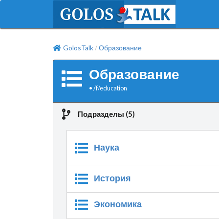
GolosTalk
Образование
/
Образование
•
/f/
education
Подразделы (5)
Наука
История
Экономика