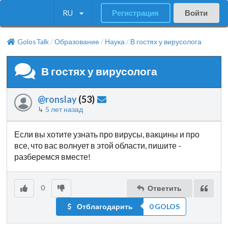
RU
Регистрация
Войти
GolosTalk
Образование
Наука
В гостях у вирусолога
/
/
/
В гостях у вирусолога
@ronslay
(
53
)
↳
5 лет назад
Если вы хотите узнать про вирусы, вакцины и про
все, что вас волнует в этой области, пишите -
разберемся вместе!
0
Ответить
Отблагодарить
0 GOLOS