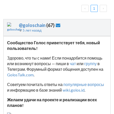
1
@goloschain
(
67
)
↳
5 лет назад
Сообщество Голос приветствует тебя, новый
пользователь!
Здорово, что ты с нами! Если понадобится помощь
или возникнут вопросы — пиши в
чат
или
группу
в
Телеграм. Форумный формат общения доступен на
GolosTalk.com
.
Советуем почитать ответы на
популярные вопросы
и информацию в базе знаний
wiki.golos.id
.
Желаем удачи на проекте и реализации всех
планов!