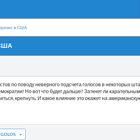
кризис в США
 США
тов по поводу неверного подсчета голосов в некоторых штат
емократии! Но вот что будет дальше? Заткнет ли карательн
ться, крепнуть. И какое влияние это окажет на американску
 GOLOS