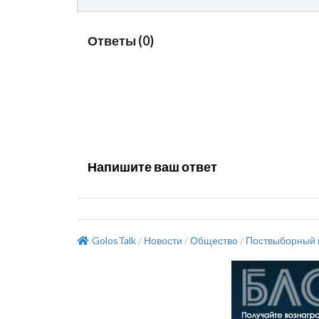
Ответы
(
0
)
Напишите ваш ответ
GolosTalk
Новости
Общество
Поствыборный 
/
/
/