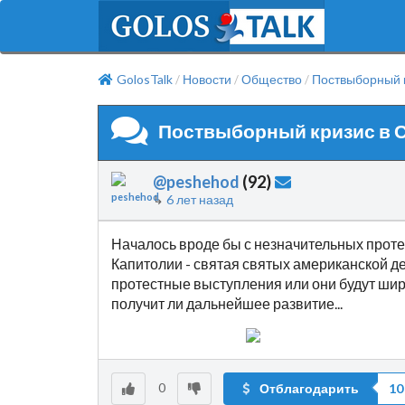
GolosTalk
Новости
Общество
Поствыборный 
/
/
/
Поствыборный кризис в
@peshehod
(
92
)
↳
6 лет назад
Началось вроде бы с незначительных протес
Капитолии - святая святых американской д
протестные выступления или они будут шири
получит ли дальнейшее развитие...
0
Отблагодарить
10