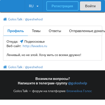
RU
Регистрация
Войти
GolosTalk
@peshehod
/
Профиль
Темы
Ответы
Отправленные донат
Откуда:
Подмосковье
Веб-сайт:
http://lavados.ru
Ленивый, но не злой. Хочу жить со всеми дружно!
GolosTalk
@peshehod
/
Возникли вопросы?
Напишите в телеграм-группу
@goloshelp
GolosTalk — форум на платформе
блокчейна Голос