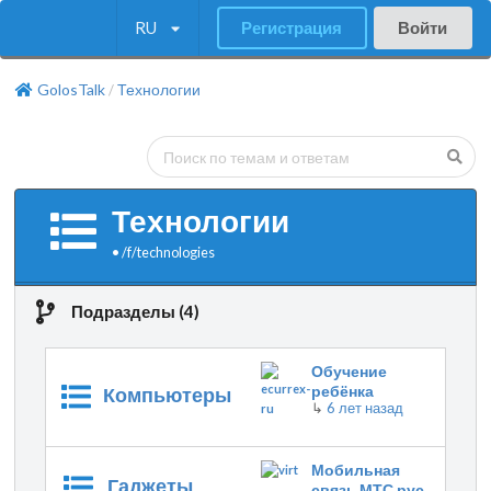
RU
Регистрация
Войти
GolosTalk
Технологии
/
Технологии
•
/f/
technologies
Подразделы (4)
Обучение
ребёнка
Компьютеры
↳
6 лет назад
программированию
Мобильная
Гаджеты
связь МТС рус