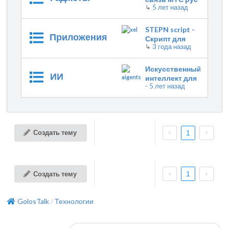
↳
5 лет назад
за рубежом без
роуминга
STEPN script -
Приложения
Скрипт для
↳
3 года назад
мгновенного
выкупа лота по
заданной цене
Искусственный
ИИ
интеллект для
-
5 лет назад
финтеха - скам
или
обыденнность?
Создать тему
1
Создать тему
1
GolosTalk
Технологии
/