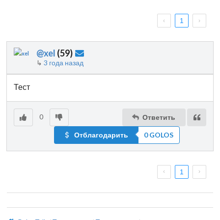
1
@xel
(
59
)
↳
3 года назад
Тест
0
Ответить
Отблагодарить
0 GOLOS
1