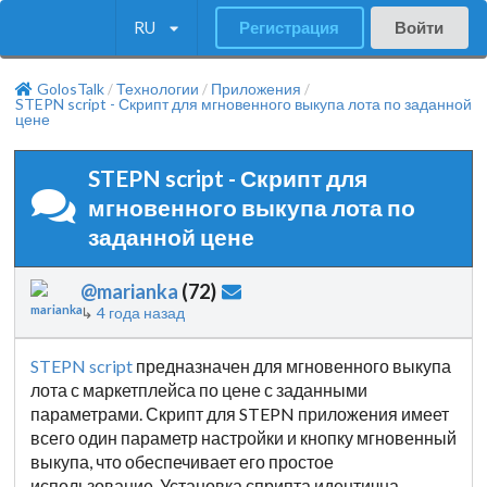
RU
Регистрация
Войти
GolosTalk
Технологии
Приложения
/
/
/
STEPN script - Скрипт для мгновенного выкупа лота по заданной
цене
STEPN script - Скрипт для
мгновенного выкупа лота по
заданной цене
@marianka
(
72
)
↳
4 года назад
STEPN script
предназначен для мгновенного выкупа
лота с маркетплейса по цене с заданными
параметрами. Скрипт для STEPN приложения имеет
всего один параметр настройки и кнопку мгновенный
выкупа, что обеспечивает его простое
использование. Установка сприпта идентична