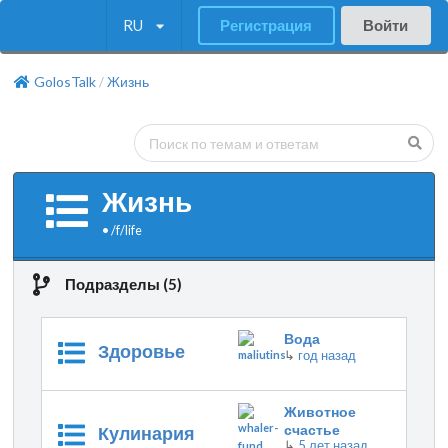
RU
Регистрация
Войти
GolosTalk
Жизнь
/
Жизнь
•
/f/
life
Подразделы (5)
Вода
Здоровье
↳
год назад
Животное
счастье
Кулинария
↳
5 лет назад