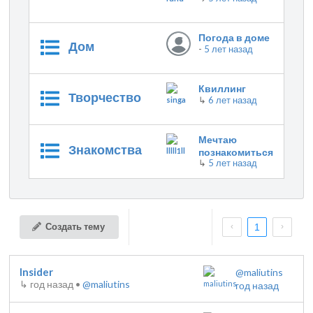
Погода в доме
Дом
-
5 лет назад
Квиллинг
Творчество
↳
6 лет назад
Мечтаю
Знакомства
познакомиться
↳
5 лет назад
Создать тему
1
Insider
@maliutins
↳
год назад
•
@maliutins
год назад