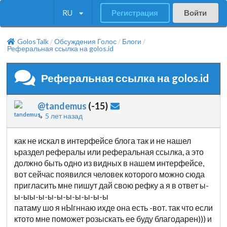
RU
Регистрация
Войти
GolosTalk
Обсуждения Голос
Блоги
/
/
/
Реферальная ссылка на golos.id
Реферальная ссылка на golos.id
@tandemus
(
-15
)
↳
5 лет назад
как не искал в интерфейсе блога так и не нашел
ьраздел рефералы или реферальная ссылка, а это
должно быть одно из видных в нашем интерфейсе,
вот сейчас появился человек которого можно сюда
пригласить мне пишут дай свою рефку а я в ответ ы-
ы-ыы-ы-ы-ы-ы-ы-ы-ы-ы
патаму шо я нЫгннаю ихде она есть -вот. так что если
ктото мне поможет розыскать ее буду благодарен))) и