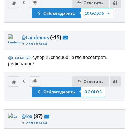
0
Ответить
Отблагодарить
10 GOLOS
@tandemus
(
-15
)
↳
5 лет назад
@marianka
, супер !!! спасибо - а где посомтреть
рефералов?
0
Ответить
Отблагодарить
0 GOLOS
@lex
(
87
)
↳
5 лет назад