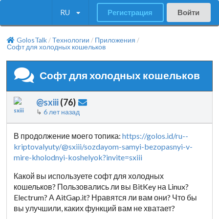
RU
Регистрация
Войти
GolosTalk
Технологии
Приложения
/
/
/
Софт для холодных кошельков
Софт для холодных кошельков
@sxiii
(
76
)
↳
6 лет назад
В продолжение моего топика:
https://golos.id/ru--
kriptovalyuty/@sxiii/sozdayom-samyi-bezopasnyi-v-
mire-kholodnyi-koshelyok?invite=sxiii
Какой вы используете софт для холодных
кошельков? Пользовались ли вы BitKey на Linux?
Electrum? А AitGap.it? Нравятся ли вам они? Что бы
вы улучшили, каких функций вам не хватает?