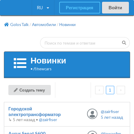
RU
Регистрация
Войти
GolosTalk
Автомобили
Новинки
/
/
Новинки
•
/f/
newcars
Создать тему
1
Городской
@zairfiser
электротрансформатор
5 лет назад
↳
5 лет назад
•
@zairfiser
Aurus Senat S600
@lewaefim