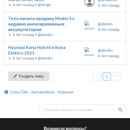
↳
6 лет назад
•
@singa
5 лет назад
Tesla начала продажу Model S с
недавно анонсированным
@alexko
аккумулятором
6 лет назад
↳
6 лет назад
•
@alexko
Hyundai Kona Hybrid и Kona
@alexko
Elektro 2021
6 лет назад
↳
6 лет назад
•
@alexko
Создать тему
1
GolosTalk
Автомобили
Новинки
/
/
Возникли вопросы?