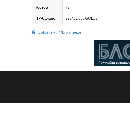
Постов
42
TIP-баланс
220451.033 GOLOS
GolosTalk
@bitwheeze
/