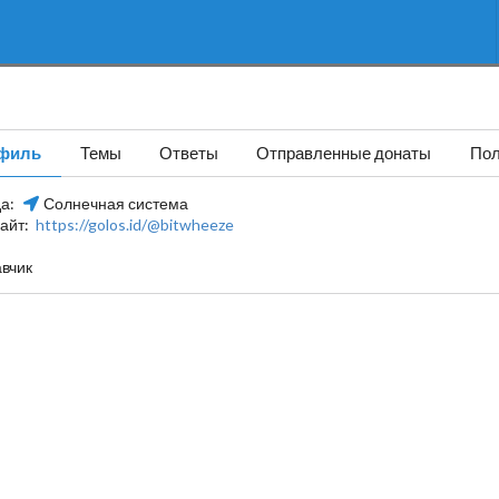
филь
Темы
Ответы
Отправленные донаты
Пол
да:
Солнечная система
айт:
https://golos.id/@bitwheeze
вчик