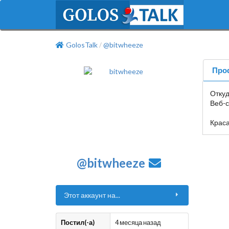
GolosTalk
@bitwheeze
/
Про
Отку
Веб-с
Краса
@bitwheeze
Этот аккаунт на...
Постил(-а)
4 месяца назад